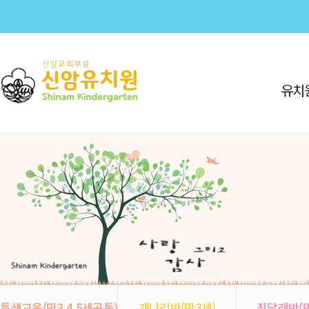
유치
특색교육(만3,4,5세공통)
개나리반(만3세)
진달래반(만