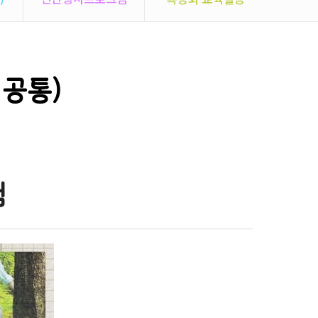
 공통)
험