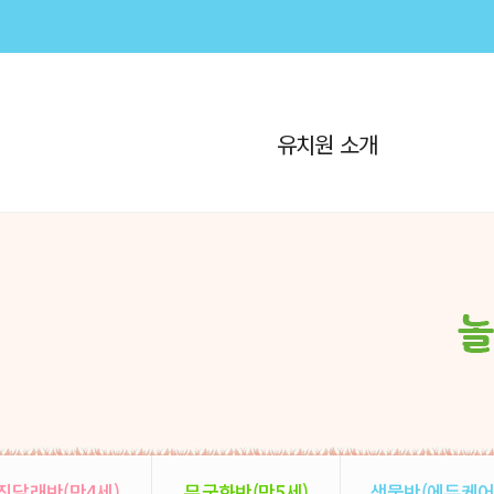
유치원 소개
진달래반(만4세)
무궁화반(만5세)
샘물반(에듀케어