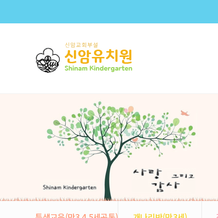
특색교육(만3,4,5세공통)
개나리반(만3세)