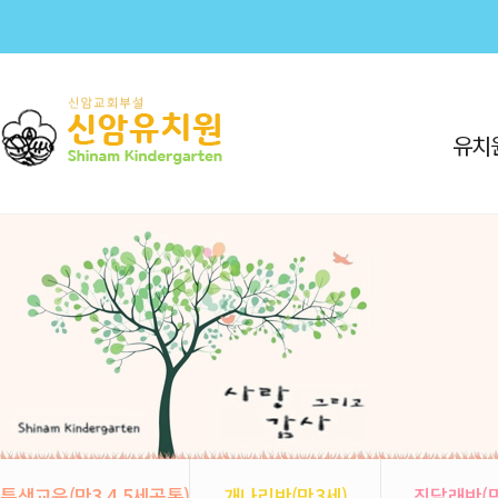
유치
특색교육(만3,4,5세공통)
개나리반(만3세)
진달래반(만