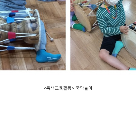
<특색교육활동> 국악놀이