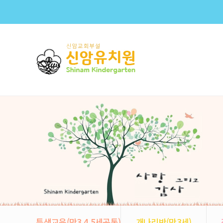
특색교육(만3,4,5세공통)
개나리반(만3세)