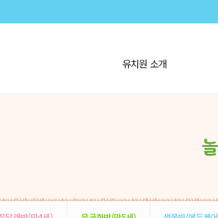
유치원 소개
진달래반(만4세)
무궁화반(만5세)
샘물반(에듀케어