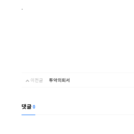
.
이전글
투약의뢰서
댓글
0