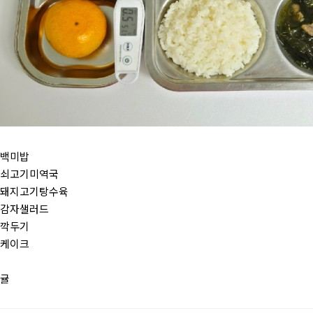
백미밥
쇠고기미역국
돼지고기탕수육
감자샐러드
깍두기
케이크
귤