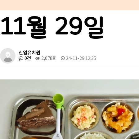
11월 29일
신암유치원
0건
2,078회
24-11-29 12:35
본문