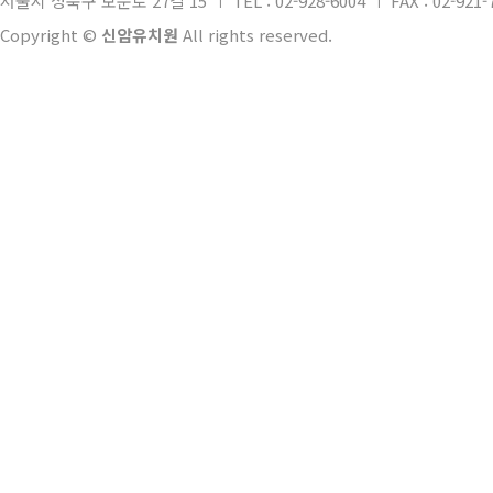
서울시 성북구 보문로 27길 15
TEL : 02-928-6004
FAX : 02-921-
Copyright ©
신암유치원
All rights reserved.