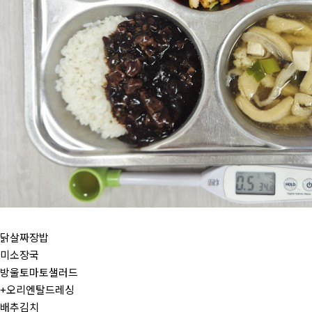
닭살짜장밥
미소장국
방울토마토샐러드
+오리엔탈드레싱
배추김치