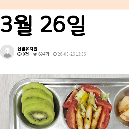
3월 26일
신암유치원
0건
694회
26-03-26 13:36
본문