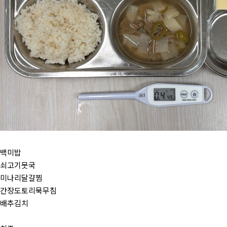
백미밥
쇠고기뭇국
미나리달걀찜
간장도토리묵무침
배추김치