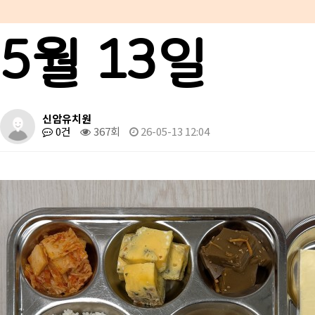
5월 13일
신암유치원
0건
367회
26-05-13 12:04
본문