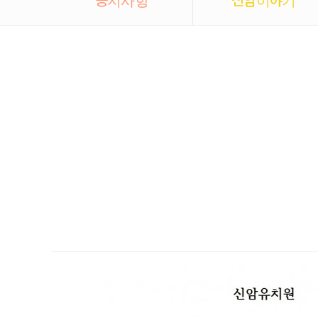
제 9기 제 14회 신암유
본문